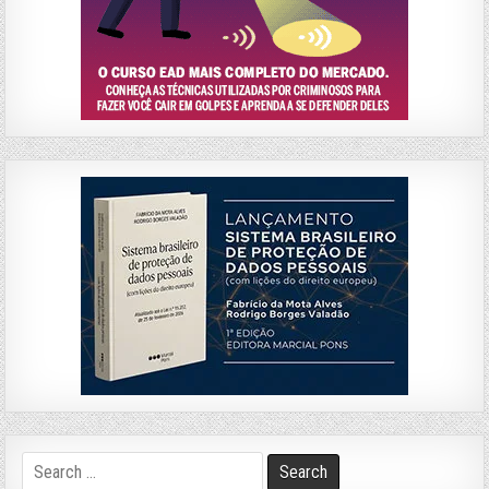
Search
for: