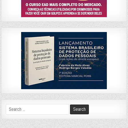
Search
for: