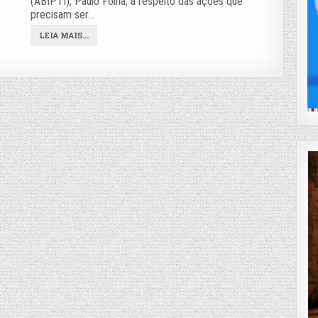
(ABIPTI), Paulo Foina, à respeito das ações que
precisam ser…
LEIA MAIS...