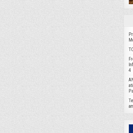
Pr
Mo
TC
Fr
In
4
AN
at
Pa
Te
am