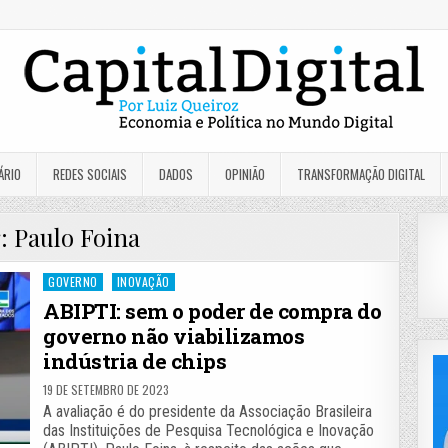
ÁRIO
REDES SOCIAIS
DADOS
OPINIÃO
TRANSFORMAÇÃO DIGITAL
g:
Paulo Foina
Posted
GOVERNO
INOVAÇÃO
in
ABIPTI: sem o poder de compra do
governo não viabilizamos
indústria de chips
19 DE SETEMBRO DE 2023
A avaliação é do presidente da Associação Brasileira
das Instituições de Pesquisa Tecnológica e Inovação