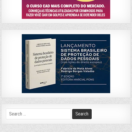
Search
for: