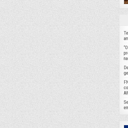
Te
am
“O
pr
na
De
ge
FN
co
A
Se
em