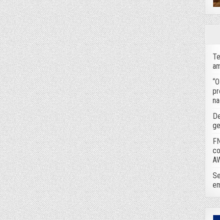
Te
am
“O
pr
na
De
ge
FN
co
A
Se
em