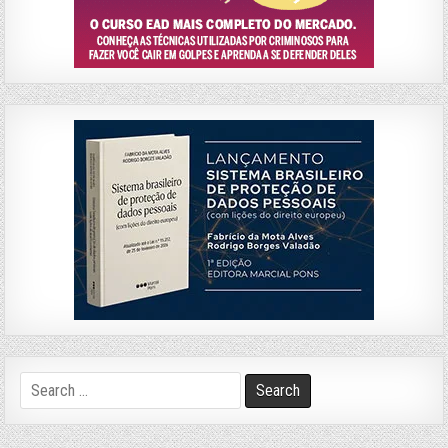
Search
for: