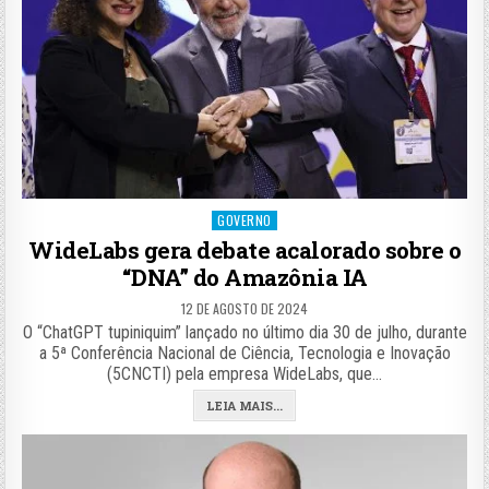
Posted
GOVERNO
in
WideLabs gera debate acalorado sobre o
“DNA” do Amazônia IA
12 DE AGOSTO DE 2024
O “ChatGPT tupiniquim” lançado no último dia 30 de julho, durante
a 5ª Conferência Nacional de Ciência, Tecnologia e Inovação
(5CNCTI) pela empresa WideLabs, que…
LEIA MAIS...