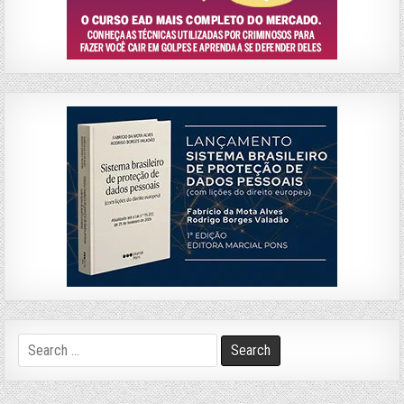
Search
for: