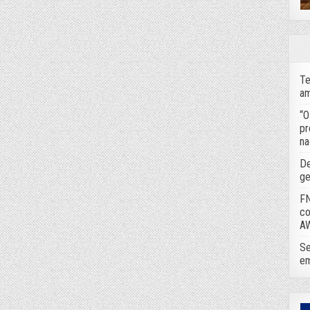
Te
am
“O
pr
na
De
ge
FN
co
A
Se
em