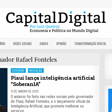
ÁRIO
REDES SOCIAIS
DADOS
OPINIÃO
TRANSFORMAÇÃO DIGITAL
ador Rafael Fonteles
Posted
GOVERNO
INOVAÇÃO
in
Piauí lança inteligência artificial
“SoberanIA”
31 DE JANEIRO DE 2025
O anúncio foi feito nas redes sociais pelo governador
do Piauí, Rafael Fonteles, e o lançamento oficial da
Inteligência Artificial, que promete melhorar os
serviços…