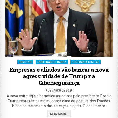
Posted
GOVERNO
PROTEÇÃO DE DADOS
SOBERANIA DIGITAL
in
Empresas e aliados vão bancar a nova
agressividade de Trump na
Cibersegurança
9 DE MARÇO DE 2026
A nova estratégia cibernética anunciada pelo presidente Donald
Trump representa uma mudança clara de postura dos Estados
Unidos no tratamento das ameaças digitais. O documento…
LEIA MAIS...