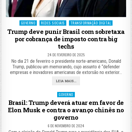
Posted
GOVERNO
REDES SOCIAIS
TRANSFORMAÇÃO DIGITAL
in
Trump deve punir Brasil com sobretaxa
por cobrança de imposto contra big
techs
24 DE FEVEREIRO DE 2025
No dia 21 de feveriro o presidente norte-americano, Donald
Trump, publicou um memorando, cujo assunto é “defender
empresas e inovadores americanas de extorsão no exterior…
LEIA MAIS...
Posted
GOVERNO
in
Brasil: Trump deverá atuar em favor de
Elon Musk e contra o avanço chinês no
governo
6 DE NOVEMBRO DE 2024