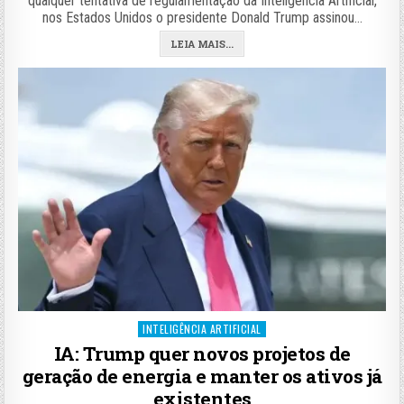
qualquer tentativa de regulamentação da Inteligência Artificial,
nos Estados Unidos o presidente Donald Trump assinou…
LEIA MAIS...
Posted
INTELIGÊNCIA ARTIFICIAL
in
IA: Trump quer novos projetos de
geração de energia e manter os ativos já
existentes