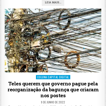
LEIA MAIS...
Posted
COLUNA CAPITAL DIGITAL
in
Teles querem que governo pague pela
reorganização da bagunça que criaram
nos postes
9 DE JUNHO DE 2022