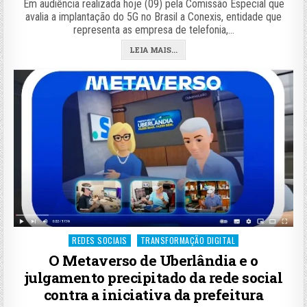
Em audiência realizada hoje (09) pela Comissão Especial que
avalia a implantação do 5G no Brasil a Conexis, entidade que
representa as empresa de telefonia,…
LEIA MAIS...
Posted
REDES SOCIAIS
TRANSFORMAÇÃO DIGITAL
in
O Metaverso de Uberlândia e o
julgamento precipitado da rede social
contra a iniciativa da prefeitura