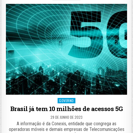
Posted
GOVERNO
in
Brasil já tem 10 milhões de acessos 5G
29 DE JUNHO DE 2023
A informação é da Conexis, entidade que congrega as
operadoras móveis e demais empresas de Telecomunicações