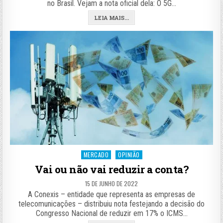
no Brasil. Vejam a nota oficial dela: O 5G…
LEIA MAIS...
Posted
MERCADO
OPINIÃO
in
Vai ou não vai reduzir a conta?
15 DE JUNHO DE 2022
A Conexis – entidade que representa as empresas de
telecomunicações – distribuiu nota festejando a decisão do
Congresso Nacional de reduzir em 17% o ICMS…