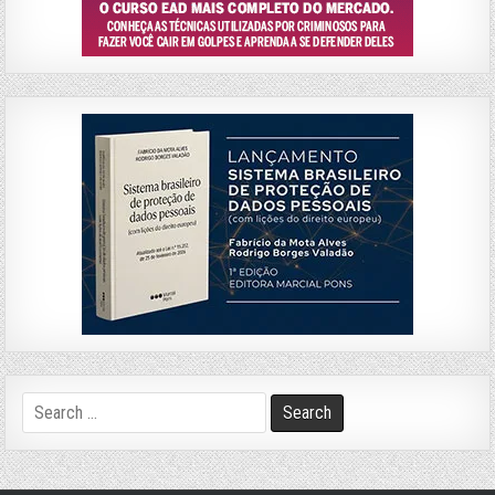
Search
for: