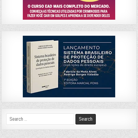
Search
for: