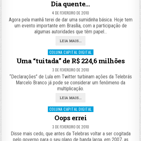
in
Dia quente…
4 DE FEVEREIRO DE 2010
Agora pela manhã terei de dar uma sumidinha básica. Hoje tem
um evento importante em Brasília, com a participação de
algumas autoridades que têm papel…
LEIA MAIS...
Posted
COLUNA CAPITAL DIGITAL
in
Uma “tuitada” de R$ 224,6 milhões
3 DE FEVEREIRO DE 2010
“Declarações” de Lula em Twitter turbinam ações da Telebrás
Marcelo Branco já pode se considerar um fenômeno da
multiplicação.
LEIA MAIS...
Posted
COLUNA CAPITAL DIGITAL
in
Oops errei
3 DE FEVEREIRO DE 2010
Disse mais cedo, que antes da Telebras voltar a ser cogitada
pelo governo para o seu plano de banda larga, em 2007, as