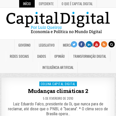
INÍCIO
EXPEDIENTE
O QUE É CAPITAL DIGITAL
GOVERNO
LEGISLATIVO
MERCADO
JUDICIÁRIO
REDES SOCIAIS
DADOS
OPINIÃO
TRANSFORMAÇÃO DIGITAL
INTELIGÊNCIA ARTIFICIAL
Posted
COLUNA CAPITAL DIGITAL
in
Mudanças climáticas 2
5 DE FEVEREIRO DE 2010
Luiz Eduardo Falco, presidente da Oi, que nunca para de
reclamar, até disse que o PNBL é “bacana”. * O clima seco de
Brasília opera…