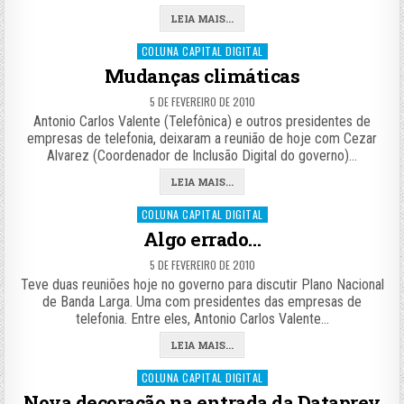
LEIA MAIS...
Posted
COLUNA CAPITAL DIGITAL
in
Mudanças climáticas
5 DE FEVEREIRO DE 2010
Antonio Carlos Valente (Telefônica) e outros presidentes de
empresas de telefonia, deixaram a reunião de hoje com Cezar
Alvarez (Coordenador de Inclusão Digital do governo)…
LEIA MAIS...
Posted
COLUNA CAPITAL DIGITAL
in
Algo errado…
5 DE FEVEREIRO DE 2010
Teve duas reuniões hoje no governo para discutir Plano Nacional
de Banda Larga. Uma com presidentes das empresas de
telefonia. Entre eles, Antonio Carlos Valente…
LEIA MAIS...
Posted
COLUNA CAPITAL DIGITAL
in
Nova decoração na entrada da Dataprev