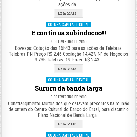
ações da…
LEIA MAIS...
Posted
COLUNA CAPITAL DIGITAL
in
E continua subindoooo!!!
3 DE FEVEREIRO DE 2010
Bovespa: Cotação das 16h43 para as ações da Telebras.
Telebras PN Preço R$ 2,46 Oscilação 14,42% Nº de Negócios
9.735 Telebras ON Preço R$ 2,43…
LEIA MAIS...
Posted
COLUNA CAPITAL DIGITAL
in
Sururu da banda larga
3 DE FEVEREIRO DE 2010
Constrangimento Muitos dos que estavam presentes na reunião
de ontem do Centro Cultural do Banco do Brasil, para discutir o
Plano Nacional de Banda Larga…
LEIA MAIS...
Posted
COLUNA CAPITAL DIGITAL