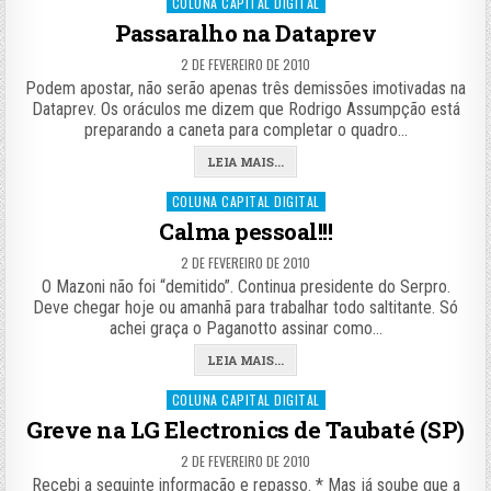
Posted
COLUNA CAPITAL DIGITAL
in
Passaralho na Dataprev
2 DE FEVEREIRO DE 2010
Podem apostar, não serão apenas três demissões imotivadas na
Dataprev. Os oráculos me dizem que Rodrigo Assumpção está
preparando a caneta para completar o quadro…
LEIA MAIS...
Posted
COLUNA CAPITAL DIGITAL
in
Calma pessoal!!!
2 DE FEVEREIRO DE 2010
O Mazoni não foi “demitido”. Continua presidente do Serpro.
Deve chegar hoje ou amanhã para trabalhar todo saltitante. Só
achei graça o Paganotto assinar como…
LEIA MAIS...
Posted
COLUNA CAPITAL DIGITAL
in
Greve na LG Electronics de Taubaté (SP)
2 DE FEVEREIRO DE 2010
Recebi a seguinte informação e repasso. * Mas já soube que a