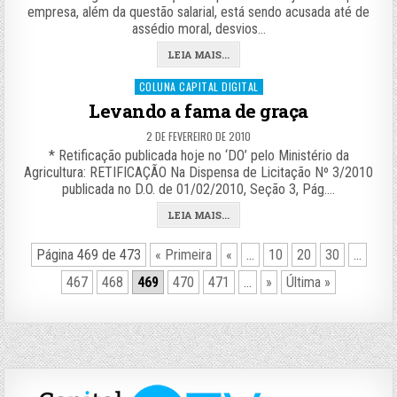
empresa, além da questão salarial, está sendo acusada até de
assédio moral, desvios…
LEIA MAIS...
Posted
COLUNA CAPITAL DIGITAL
in
Levando a fama de graça
2 DE FEVEREIRO DE 2010
* Retificação publicada hoje no ‘DO’ pelo Ministério da
Agricultura: RETIFICAÇÃO Na Dispensa de Licitação Nº 3/2010
publicada no D.O. de 01/02/2010, Seção 3, Pág….
LEIA MAIS...
Página 469 de 473
« Primeira
«
...
10
20
30
...
467
468
469
470
471
...
»
Última »