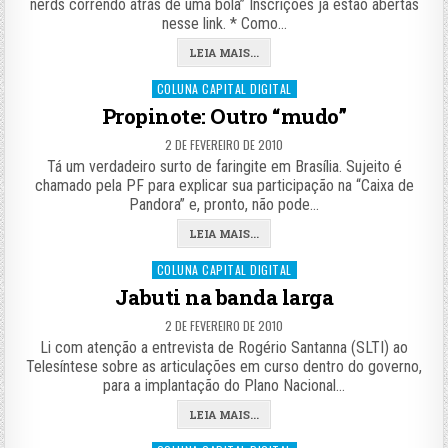
nerds correndo atrás de uma bola” Inscrições já estão abertas
nesse link. * Como…
LEIA MAIS...
Posted
COLUNA CAPITAL DIGITAL
in
Propinote: Outro “mudo”
2 DE FEVEREIRO DE 2010
Tá um verdadeiro surto de faringite em Brasília. Sujeito é
chamado pela PF para explicar sua participação na “Caixa de
Pandora” e, pronto, não pode…
LEIA MAIS...
Posted
COLUNA CAPITAL DIGITAL
in
Jabuti na banda larga
2 DE FEVEREIRO DE 2010
Li com atenção a entrevista de Rogério Santanna (SLTI) ao
Telesíntese sobre as articulações em curso dentro do governo,
para a implantação do Plano Nacional…
LEIA MAIS...