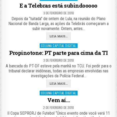
in
E a Telebras está subindooooo
3 DE FEVEREIRO DE 2010
Depois da “tuitada” de ontem de Lula, na reunião do Plano
Nacional de Banda Larga, as ações da Telebrás começaram a
subir novamente. Ontem, antes…
LEIA MAIS...
Posted
COLUNA CAPITAL DIGITAL
in
Propinotone: PT parte para cima da TI
3 DE FEVEREIRO DE 2010
A bancada do PT-DF esteve pela manhã no TCU. Foi pedir para o
tribunal declarar inidôneas, todas as empresas envolvidas nas
investigações da Polícia Federal…
LEIA MAIS...
Posted
COLUNA CAPITAL DIGITAL
in
Vem aí…
2 DE FEVEREIRO DE 2010
II Copa SEPRORJ de Futebol “Único evento onde você verá 11