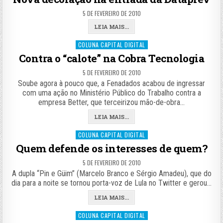
5 DE FEVEREIRO DE 2010
LEIA MAIS...
Posted
COLUNA CAPITAL DIGITAL
in
Contra o “calote” na Cobra Tecnologia
5 DE FEVEREIRO DE 2010
Soube agora à pouco que, a Fenadados acabou de ingressar
com uma ação no Ministério Público do Trabalho contra a
empresa Better, que terceirizou mão-de-obra…
LEIA MAIS...
Posted
COLUNA CAPITAL DIGITAL
in
Quem defende os interesses de quem?
5 DE FEVEREIRO DE 2010
A dupla “Pin e Güim” (Marcelo Branco e Sérgio Amadeu), que do
dia para a noite se tornou porta-voz de Lula no Twitter e gerou…
LEIA MAIS...
Posted
COLUNA CAPITAL DIGITAL