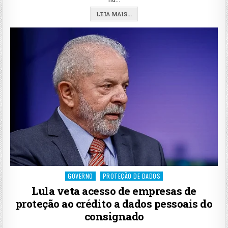
LEIA MAIS...
Posted
GOVERNO
PROTEÇÃO DE DADOS
in
Lula veta acesso de empresas de
proteção ao crédito a dados pessoais do
consignado