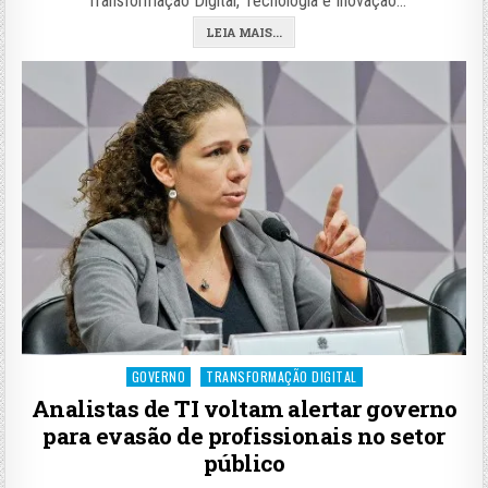
“Transformação Digital, Tecnologia e Inovação…
LEIA MAIS...
Posted
GOVERNO
TRANSFORMAÇÃO DIGITAL
in
Analistas de TI voltam alertar governo
para evasão de profissionais no setor
público