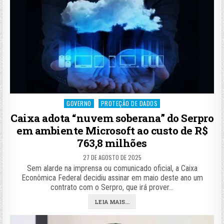
Posted
GOVERNO
PROTEÇÃO DE DADOS
in
Caixa adota “nuvem soberana” do Serpro
em ambiente Microsoft ao custo de R$
763,8 milhões
27 DE AGOSTO DE 2025
Sem alarde na imprensa ou comunicado oficial, a Caixa
Econômica Federal decidiu assinar em maio deste ano um
contrato com o Serpro, que irá prover…
LEIA MAIS...