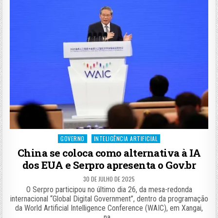
Posted
GOVERNO
INTELIGÊNCIA ARTIFICIAL
in
China se coloca como alternativa à IA
dos EUA e Serpro apresenta o Gov.br
30 DE JULHO DE 2025
O Serpro participou no último dia 26, da mesa-redonda
internacional “Global Digital Government”, dentro da programação
da World Artificial Intelligence Conference (WAIC), em Xangai,
na…