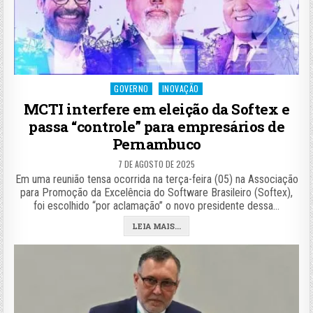
Posted
GOVERNO
INOVAÇÃO
in
MCTI interfere em eleição da Softex e
passa “controle” para empresários de
Pernambuco
7 DE AGOSTO DE 2025
Em uma reunião tensa ocorrida na terça-feira (05) na Associação
para Promoção da Excelência do Software Brasileiro (Softex),
foi escolhido “por aclamação” o novo presidente dessa…
LEIA MAIS...