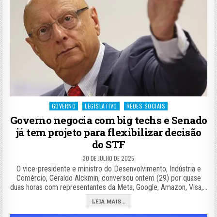
Posted
GOVERNO
LEGISLATIVO
REDES SOCIAIS
in
Governo negocia com big techs e Senado
já tem projeto para flexibilizar decisão
do STF
30 DE JULHO DE 2025
O vice-presidente e ministro do Desenvolvimento, Indústria e
Comércio, Geraldo Alckmin, conversou ontem (29) por quase
duas horas com representantes da Meta, Google, Amazon, Visa,…
LEIA MAIS...