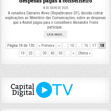
despesas pagas a conselheiro
16 DE JULHO DE 2025
A senadora Damares Alves (Republicanos-DF), decidiu cobrar
explicações ao Ministério das Comunicações, sobre as despesas
que a Anatel pagou para o conselheiro Alexandre Freire
participar…
LEIA MAIS...
Página 18 de 130
« Primeira
«
...
10
...
16
17
18
19
20
...
30
40
50
...
»
Última »