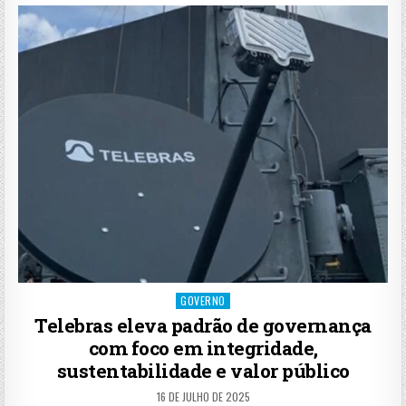
Posted
GOVERNO
in
Telebras eleva padrão de governança
com foco em integridade,
sustentabilidade e valor público
16 DE JULHO DE 2025