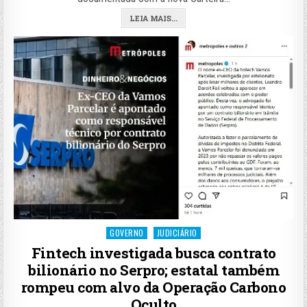
LEIA MAIS...
Posted
GOVERNO
JUDICIÁRIO
in
Fintech investigada busca contrato
bilionário no Serpro; estatal também
rompeu com alvo da Operação Carbono
Oculto